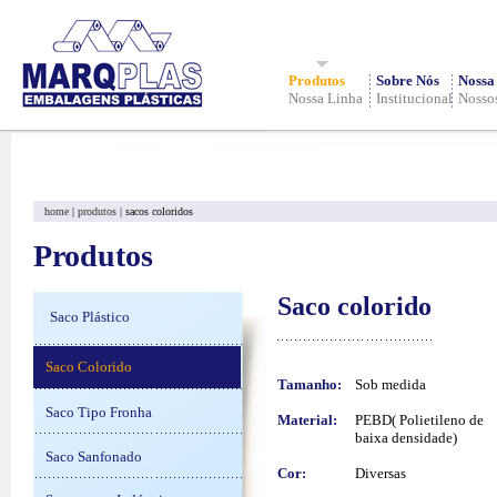
Produtos
Sobre Nós
Nossa
Nossa Linha
Institucional
Nosso
home
|
produtos
| sacos coloridos
Produtos
Saco colorido
Saco Plástico
Saco Colorido
Tamanho:
Sob medida
Saco Tipo Fronha
Material:
PEBD( Polietileno de
baixa densidade)
Saco Sanfonado
Cor:
Diversas